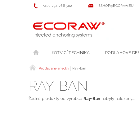
+420 734 768 502
ESHOP@ECORAW.EU
KOTVICÍ TECHNIKA
PODLAHOVÉ DE
Prodávané značky
Ray-Ban
RAY-BAN
Žádné produkty od výrobce
Ray-Ban
nebyly nalezeny....