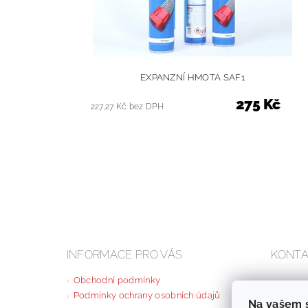
EXPANZNÍ HMOTA SAF1
275 Kč
227,27 Kč bez DPH
INFORMACE PRO VÁS
KONT
Obchodní podmínky
esh
Podmínky ochrany osobních údajů
Na vašem 
+420