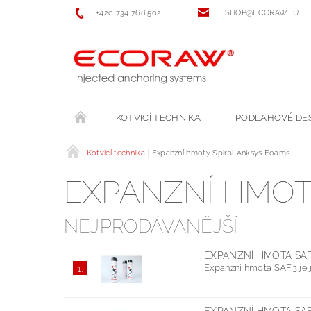
+420 734 768 502
ESHOP@ECORAW.EU
KOTVICÍ TECHNIKA
PODLAHOVÉ DE
Kotvicí technika
Expanzní hmoty Spiral Anksys Foams
EXPANZNÍ HMOT
NEJPRODÁVANĚJŠÍ
EXPANZNÍ HMOTA SA
Expanzní hmota SAF3 je j
1.