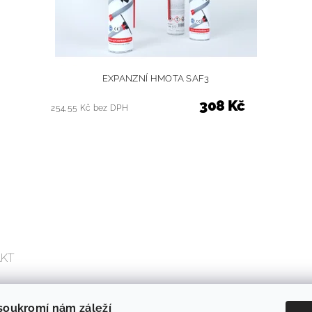
EXPANZNÍ HMOTA SAF3
308 Kč
254,55 Kč bez DPH
AKT
op
@
ecoraw.eu
soukromí nám záleží
 734 768 502