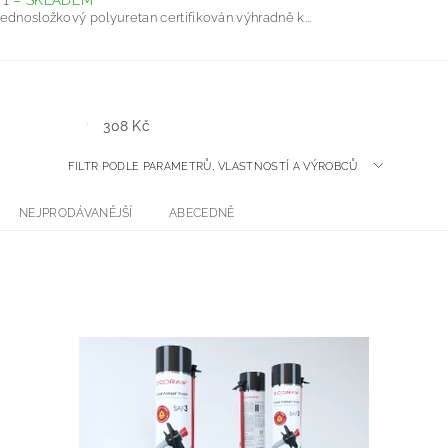
F1
–
SKLADEM
ednosložkový polyuretan certifikován výhradně k...
308
Kč
FILTR PODLE PARAMETRŮ, VLASTNOSTÍ A VÝROBCŮ
NEJPRODÁVANĚJŠÍ
ABECEDNĚ