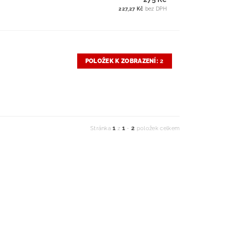
227,27 Kč
bez DPH
POLOŽEK K ZOBRAZENÍ:
2
1
1
2
Stránka
z
-
položek celkem