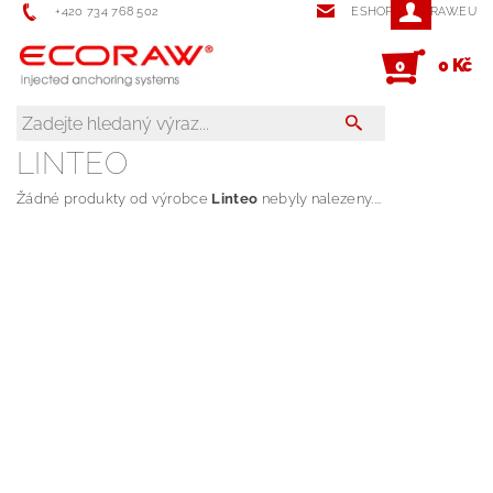
+420 734 768 502
ESHOP@ECORAW.EU
0 Kč
0
LINTEO
Žádné produkty od výrobce
Linteo
nebyly nalezeny....