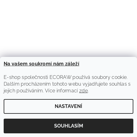
Na vašem soukromí nám záleží
|
Oficiální web ECORAW
|
Oficiální web Spiral Anksys - kotvicí technika
Oficiální web Heatsys - podlahové systémy
E-shop společnosti ECORAW používá soubory cookie.
Dalším procházením tohoto webu vyjadřujete souhlas s
jejich používáním. Více informací
zde
.
2026 © E-shop ECORAW s.r.o., všechna práva vyhrazena
Vytvořil Shoptet
NASTAVENÍ
SOUHLASÍM