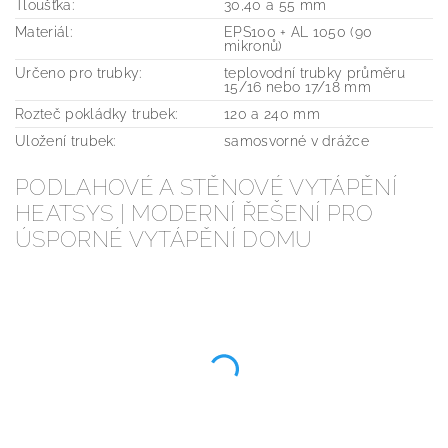
Tloušťka:
30,40 a 55 mm
Materiál:
EPS100 + AL 1050 (90
mikronů)
Určeno pro trubky:
teplovodní trubky průměru
15/16 nebo 17/18 mm
Rozteč pokládky trubek:
120 a 240 mm
Uložení trubek:
samosvorné v drážce
PODLAHOVÉ A STĚNOVÉ VYTÁPĚNÍ
HEATSYS | MODERNÍ ŘEŠENÍ PRO
ÚSPORNÉ VYTÁPĚNÍ DOMU