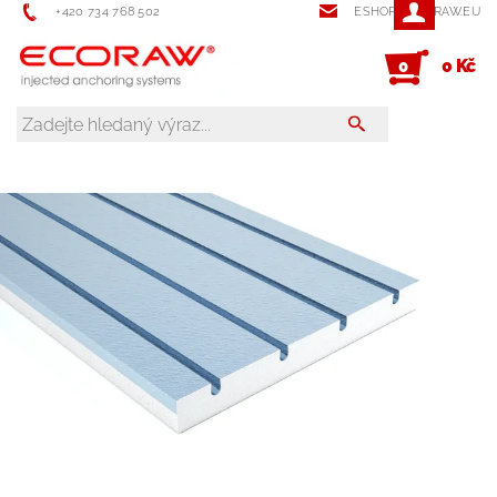
+420 734 768 502
ESHOP@ECORAW.EU
0 Kč
0