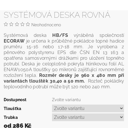
SYSTÉMOVÁ DESKA ROVNÁ
Neohodnoceno
Systémová deska
HB/FS
výráběná společností
ECORAW
je určena k průběžné pokládce topné hadice
pruměru 15-16 nebo 17-18 mm. Je vyrobena z
pěnového polystyrenu EPS dle ČSN EN 13 163 a
opatřena samosvornými drážkami pro uložení topného
potrubí. Deska je celoplošně pokryta hliníkovou folií AL
ENAW1050A tloušťky 90 mikronů zajišťující rovnoměrné
rozložení tepla.
Rozměr desky je 960 x 480 mm při
variantách tlouštěk 30,40 a 50 mm.
Rozteč pokládky
teplovodního potrubí může být 120 nebo 240 mm.
Dostupnost
Zvolte variantu
Tloušťka
Trubka
od 286 Kč