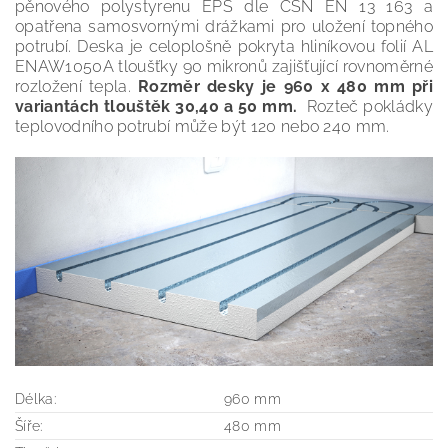
pěnového polystyrenu EPS dle ČSN EN 13 163 a
opatřena samosvornými drážkami pro uložení topného
potrubí. Deska je celoplošně pokryta hliníkovou folií AL
ENAW1050A tloušťky 90 mikronů zajišťující rovnoměrné
rozložení tepla.
Rozměr desky je 960 x 480 mm při
variantách tlouštěk 30,40 a 50 mm.
Rozteč pokládky
teplovodního potrubí může být 120 nebo 240 mm.
Délka:
960 mm
Šíře:
480 mm